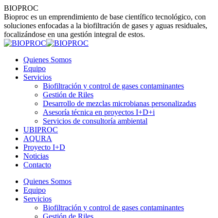
Skip
BIOPROC
to
Bioproc es un emprendimiento de base científico tecnológico, con
content
soluciones enfocadas a la biofiltración de gases y aguas residuales,
focalizándose en una gestión integral de estos.
Quienes Somos
Equipo
Servicios
Biofiltración y control de gases contaminantes
Gestión de Riles
Desarrollo de mezclas microbianas personalizadas
Asesoría técnica en proyectos I+D+i
Servicios de consultoría ambiental
UBIPROC
AQURA
Proyecto I+D
Noticias
Contacto
Linkedin
Instagram
Quienes Somos
page
page
Equipo
opens
opens
Servicios
in
in
Biofiltración y control de gases contaminantes
new
new
Gestión de Riles