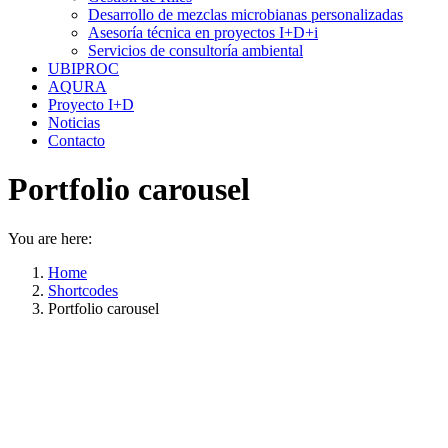
window
window
Desarrollo de mezclas microbianas personalizadas
Asesoría técnica en proyectos I+D+i
Servicios de consultoría ambiental
UBIPROC
AQURA
Proyecto I+D
Noticias
Contacto
Portfolio carousel
You are here:
Home
Shortcodes
Portfolio carousel