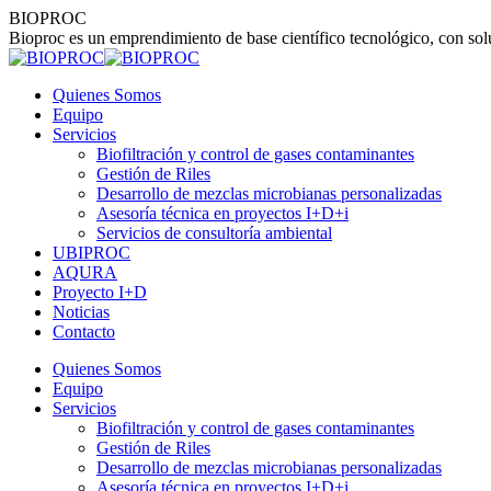
Skip
BIOPROC
to
Bioproc es un emprendimiento de base científico tecnológico, con soluc
content
Quienes Somos
Equipo
Servicios
Biofiltración y control de gases contaminantes
Gestión de Riles
Desarrollo de mezclas microbianas personalizadas
Asesoría técnica en proyectos I+D+i
Servicios de consultoría ambiental
UBIPROC
AQURA
Proyecto I+D
Noticias
Contacto
Linkedin
Instagram
Quienes Somos
page
page
Equipo
opens
opens
Servicios
in
in
Biofiltración y control de gases contaminantes
new
new
Gestión de Riles
window
window
Desarrollo de mezclas microbianas personalizadas
Asesoría técnica en proyectos I+D+i