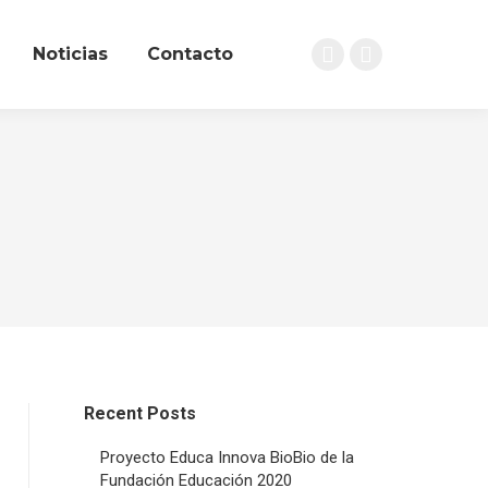
Noticias
Contacto
Linkedin
Instagram
page
page
opens
opens
in
in
new
new
window
window
Recent Posts
Proyecto Educa Innova BioBio de la
Fundación Educación 2020