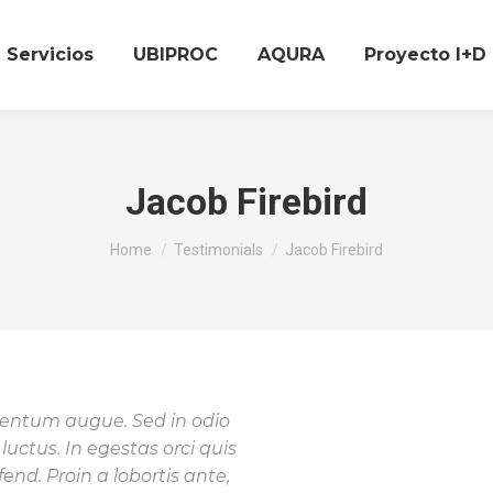
Servicios
UBIPROC
AQURA
Proyecto I+D
Jacob Firebird
You are here:
Home
Testimonials
Jacob Firebird
entum augue. Sed in odio
luctus. In egestas orci quis
end. Proin a lobortis ante,