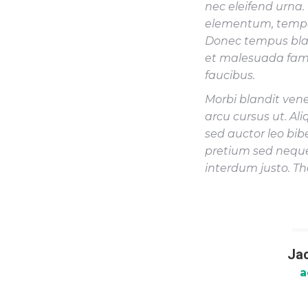
nec eleifend urna
elementum, tempor 
Donec tempus bla
et malesuada fame
faucibus.
Morbi blandit ven
arcu cursus ut. Al
sed auctor leo bib
pretium sed neque 
interdum justo. Th
Jac
a