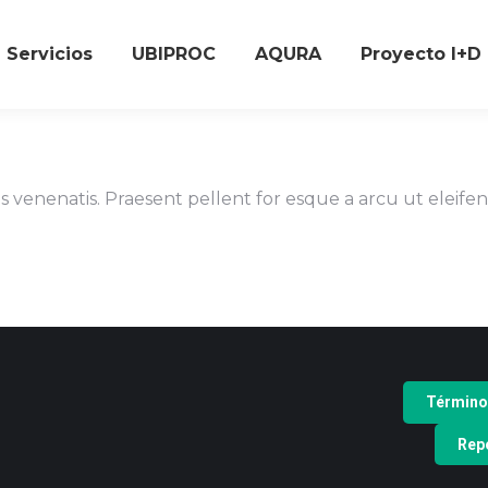
Servicios
UBIPROC
AQURA
Proyecto I+D
 venenatis. Praesent pellent for esque a arcu ut eleifend
Término
Repo