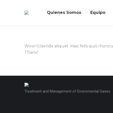
Quienes Somos
Equipo
Wow! Glavrida aliquet miac felis quis rhoncus
Thanx!
Treatment and Management of Enviromental Gases