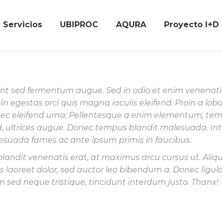
Servicios
UBIPROC
AQURA
Proyecto I+D
nt sed fermentum augue. Sed in odio et enim venenati
 In egestas orci quis magna iaculis eleifend. Proin a lobo
nec eleifend urna. Pellentesque a enim elementum, te
id, ultrices augue. Donec tempus blandit malesuada. I
esuada fames ac ante ipsum primis in faucibus.
blandit venenatis erat, at maximus arcu cursus ut. Ali
 laoreet dolor, sed auctor leo bibendum a. Donec ligula 
m sed neque tristique, tincidunt interdum justo. Thanx!