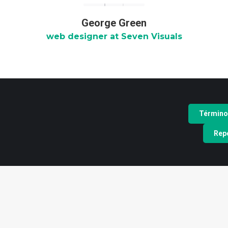
George Green
web designer at Seven Visuals
Término
Repo