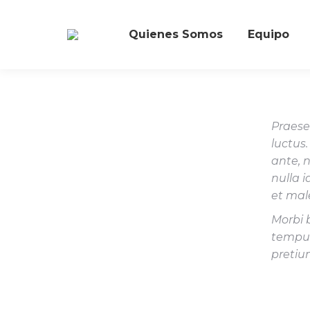
Quienes Somos
Equipo
Praese
luctus.
ante, 
nulla 
et mal
Morbi 
tempus
pretiu