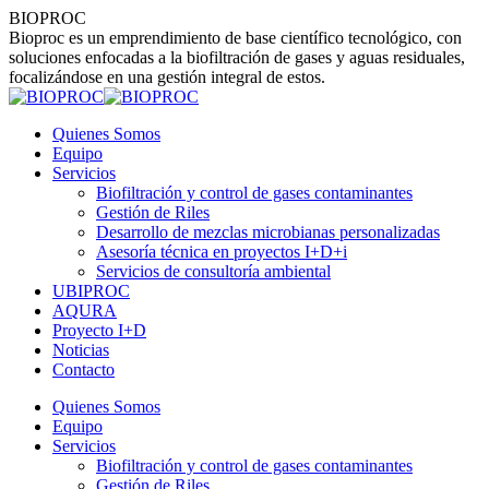
Skip
BIOPROC
to
Bioproc es un emprendimiento de base científico tecnológico, con
content
soluciones enfocadas a la biofiltración de gases y aguas residuales,
focalizándose en una gestión integral de estos.
Quienes Somos
Equipo
Servicios
Biofiltración y control de gases contaminantes
Gestión de Riles
Desarrollo de mezclas microbianas personalizadas
Asesoría técnica en proyectos I+D+i
Servicios de consultoría ambiental
UBIPROC
AQURA
Proyecto I+D
Noticias
Contacto
Linkedin
Instagram
Quienes Somos
page
page
Equipo
opens
opens
Servicios
in
in
Biofiltración y control de gases contaminantes
new
new
Gestión de Riles