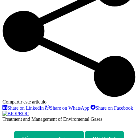
Compartir este articulo
Share
Share
Sh
Share on LinkedIn
Share on WhatsApp
Share on Facebook
on
on
on
LinkedIn
WhatsApp
Fa
Treatment and Management of Enviromental Gases