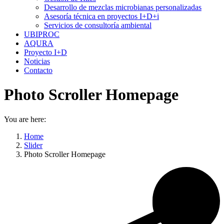
window
window
Desarrollo de mezclas microbianas personalizadas
Asesoría técnica en proyectos I+D+i
Servicios de consultoría ambiental
UBIPROC
AQURA
Proyecto I+D
Noticias
Contacto
Photo Scroller Homepage
You are here:
Home
Slider
Photo Scroller Homepage