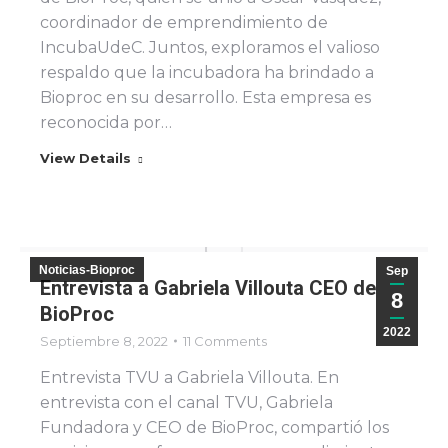
coordinador de emprendimiento de
IncubaUdeC. Juntos, exploramos el valioso
respaldo que la incubadora ha brindado a
Bioproc en su desarrollo. Esta empresa es
reconocida por…
View Details
Noticias-Bioproc
Sep
Entrevista a Gabriela Villouta CEO de
8
BioProc
2022
Septiembre 8, 2022
11 Comments
Entrevista TVU a Gabriela Villouta. En
entrevista con el canal TVU, Gabriela
Fundadora y CEO de BioProc, compartió los