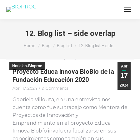
12. Blog list – side overlap
You are here:
Home
Blog
Blog list
12. Blog list – side…
Noticias-Bioproc
Abr
Proyecto Educa Innova BioBio de la
17
Fundación Educación 2020
2024
Abril 17, 2024
9 Comments
Gabriela Villouta, en una entrevista nos
cuenta como fue su trabajo como Mentora de
Proyectos de Innovación y
Emprendimiento en el proyecto Educa
Innova Biobío involucra focalizarse en sus
conocimientos como también en sus