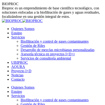
Skip
BIOPROC
to
Bioproc es un emprendimiento de base científico tecnológico, con
content
soluciones enfocadas a la biofiltración de gases y aguas residuales,
focalizándose en una gestión integral de estos.
Quienes Somos
Equipo
Servicios
Biofiltración y control de gases contaminantes
Gestión de Riles
Desarrollo de mezclas microbianas personalizadas
Asesoría técnica en proyectos I+D+i
Servicios de consultoría ambiental
UBIPROC
AQURA
Proyecto I+D
Noticias
Contacto
Linkedin
Instagram
Quienes Somos
page
page
Equipo
opens
opens
Servicios
in
in
Biofiltración y control de gases contaminantes
new
new
Gestión de Riles