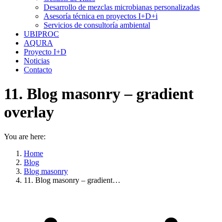
window
window
Desarrollo de mezclas microbianas personalizadas
Asesoría técnica en proyectos I+D+i
Servicios de consultoría ambiental
UBIPROC
AQURA
Proyecto I+D
Noticias
Contacto
11. Blog masonry – gradient
overlay
You are here:
Home
Blog
Blog masonry
11. Blog masonry – gradient…