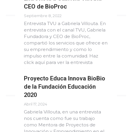
CEO de BioProc
Septiembre 8, 2022
Entrevista TVU a Gabriela Villouta. En
entrevista con el canal TVU, Gabriela
Fundadora y CEO de BioProc,
compartió los servicios que ofrece en
su emprendimiento y como lo
impulso entre la comunidad. Haz
click aquí para ver la entrevista
completa
Proyecto Educa Innova BioBio
Read more
de la Fundación Educación
2020
Abril 17, 2024
Gabriela Villouta, en una entrevista
nos cuenta como fue su trabajo
como Mentora de Proyectos de
Innovación y Emprendimiento en el