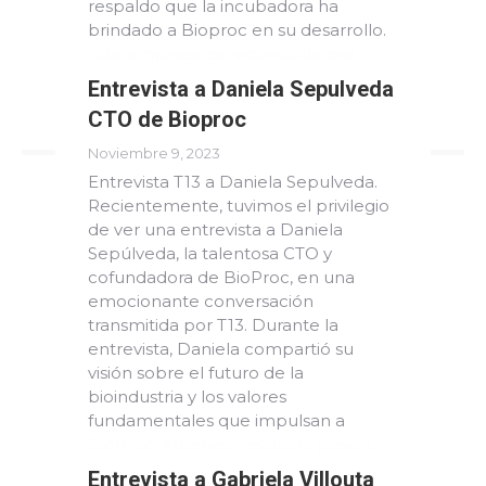
respaldo que la incubadora ha
brindado a Bioproc en su desarrollo.
Esta empresa es reconocida por…
Entrevista a Daniela Sepulveda
Read more
CTO de Bioproc
Noviembre 9, 2023
Entrevista T13 a Daniela Sepulveda.
Recientemente, tuvimos el privilegio
de ver una entrevista a Daniela
Sepúlveda, la talentosa CTO y
cofundadora de BioProc, en una
emocionante conversación
transmitida por T13. Durante la
entrevista, Daniela compartió su
visión sobre el futuro de la
bioindustria y los valores
fundamentales que impulsan a
BioProc. Además, resaltó la pasión…
Entrevista a Gabriela Villouta
Read more