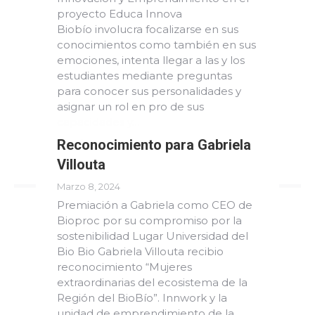
proyecto Educa Innova
Biobío involucra focalizarse en sus
conocimientos como también en sus
emociones, intenta llegar a las y los
estudiantes mediante preguntas
para conocer sus personalidades y
asignar un rol en pro de sus
capacidades y…
Reconocimiento para Gabriela
Read more
Villouta
Marzo 8, 2024
Premiación a Gabriela como CEO de
Bioproc por su compromiso por la
sostenibilidad Lugar Universidad del
Bio Bio Gabriela Villouta recibio
reconocimiento “Mujeres
extraordinarias del ecosistema de la
Región del BioBío”. Innwork y la
unidad de emprendimiento de la